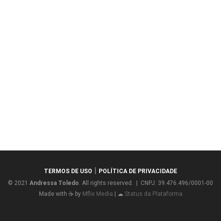
|
TERMOS DE USO
POLÍTICA DE PRIVACIDADE
© 2021
Andressa Toledo
. All rights reserved. | CNPJ: 39.476.496/0001-00
Made with ☕ by
Mflix Media
| ☁
Status da Plataforma