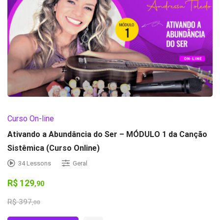
Curso On-line
Ativando a Abundância do Ser – MÓDULO 1 da Canção
Sistêmica (Curso Online)
34 Lessons
Geral
R$
129
,90
R$
397
,00