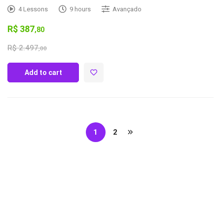
4 Lessons
9 hours
Avançado
R$
387
,80
R$
2.497
,00
Add to cart
1
2