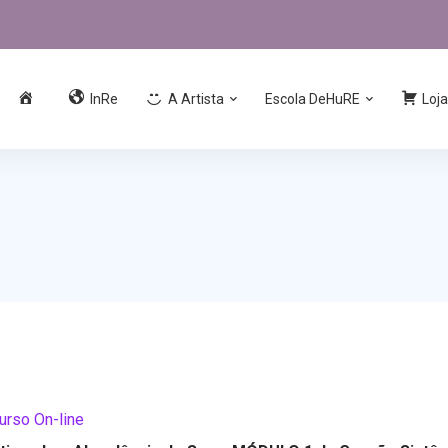
InRe
A Artista
Escola DeHuRE
Loja
urso On-line