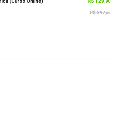
R$
129
ica (Curso Online)
,90
R$
397
,00