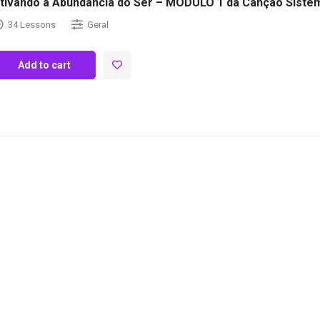
tivando a Abundância do Ser – MÓDULO 1 da Canção Sistêm
34 Lessons
Geral
Add to cart