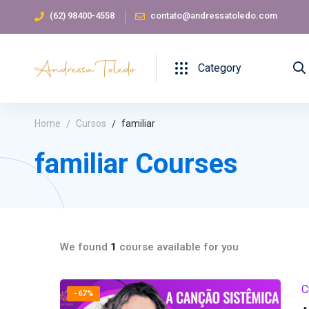
(62) 98400-4558
contato@andressatoledo.com
Category
Home
Cursos
familiar
familiar Courses
We found
1
course available for you
C
-67%