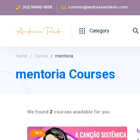
(62) 98400-4558
contato@andressatoledo.com
Category
Home
Cursos
mentoria
mentoria Courses
We found
2
courses available for you
M
-84%