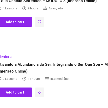
 Sua Canção Sistêmica – MÓDULO 3 (Imersão Online)
4 Lessons
9 hours
Avançado
Add to cart
entoria
tivando a Abundância do Ser: Integrando o Ser Que Sou –
Imersão Online)
9 Lessons
18 hours
Intermediário
Add to cart