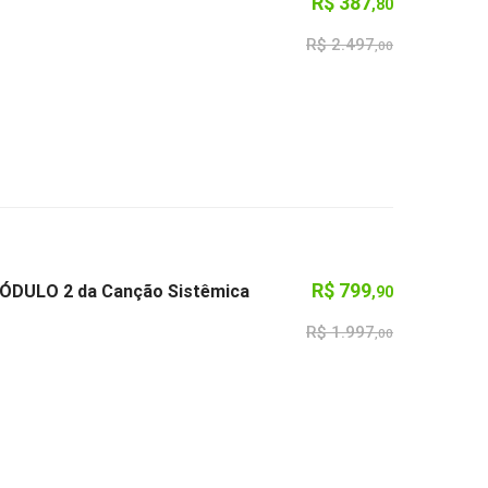
R$
387
,80
R$
2.497
,00
R$
799
 MÓDULO 2 da Canção Sistêmica
,90
R$
1.997
,00