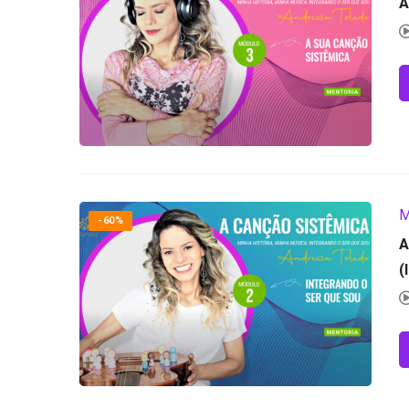
A
M
-60%
A
(