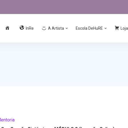
InRe
A Artista
Escola DeHuRE
Loja
entoria