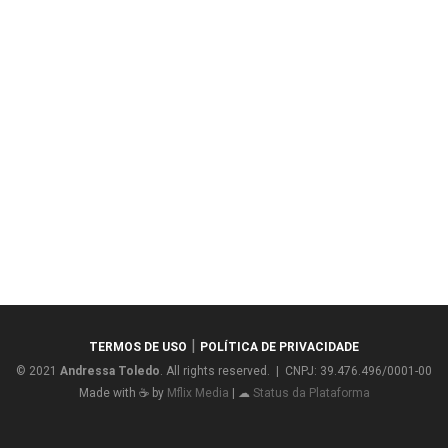
|
TERMOS DE USO
POLÍTICA DE PRIVACIDADE
© 2021
Andressa Toledo
. All rights reserved. | CNPJ: 39.476.496/0001-00
Made with ☕ by
Mflix Media
| ☁
Status da Plataforma