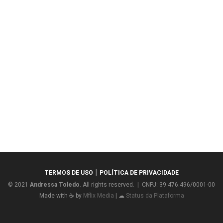
|
TERMOS DE USO
POLÍTICA DE PRIVACIDADE
© 2021
Andressa Toledo
. All rights reserved. | CNPJ: 39.476.496/0001-00
Made with ☕ by
Mflix Media
| ☁
Status da Plataforma