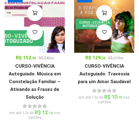
R$
152
R$
129
R$
242
R$
219
,90
,50
,90
,50
CURSO-VIVÊNCIA
CURSO-VIVÊNCIA
Autoguiado: Música em
Autoguiado: Travessia
Constelação Familiar –
para um Amor Saudável
Ativando as Frases de
R$
10
Solução
em até 12x de
nos
,79
cartões
R$
12
em até 12x de
nos
,74
cartões