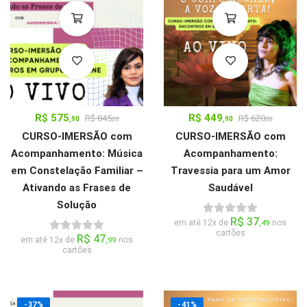
R$
575
R$
449
R$
845
R$
620
,90
,90
,00
,00
CURSO-IMERSÃO com
CURSO-IMERSÃO com
Acompanhamento: Música
Acompanhamento:
em Constelação Familiar –
Travessia para um Amor
Ativando as Frases de
Saudável
Solução
R$
37
em até 12x de
nos
,49
cartões
R$
47
em até 12x de
nos
,99
cartões
-37%
-41%