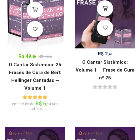
R$
2
,49
R$
49
R$
79
,40
,90
O Cantar Sistêmico:
O Cantar Sistêmico: 25
Volume 1 — Frase de Cura
Frases de Cura de Bert
nº 25
Hellinger Cantadas —
Volume 1
R$
6
em até 8x de
nos
,18
cartões