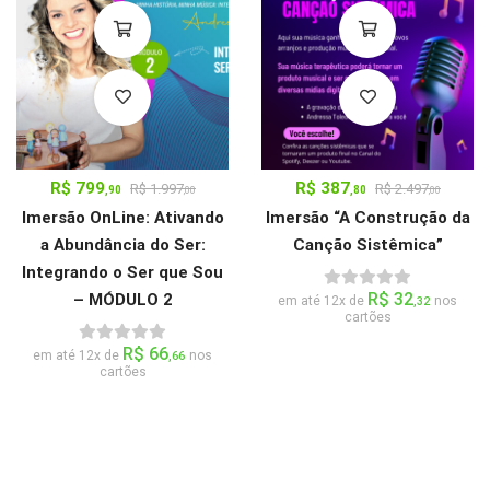
R$
799
R$
387
R$
1.997
R$
2.497
,90
,80
,00
,00
Imersão OnLine: Ativando
Imersão “A Construção da
a Abundância do Ser:
Canção Sistêmica”
Integrando o Ser que Sou
R$
32
– MÓDULO 2
em até 12x de
nos
,32
cartões
R$
66
em até 12x de
nos
,66
cartões