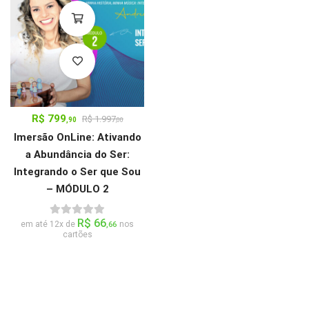
R$
799
R$
1.997
,90
,00
Imersão OnLine: Ativando
a Abundância do Ser:
Integrando o Ser que Sou
– MÓDULO 2
R$
66
em até 12x de
nos
,66
cartões