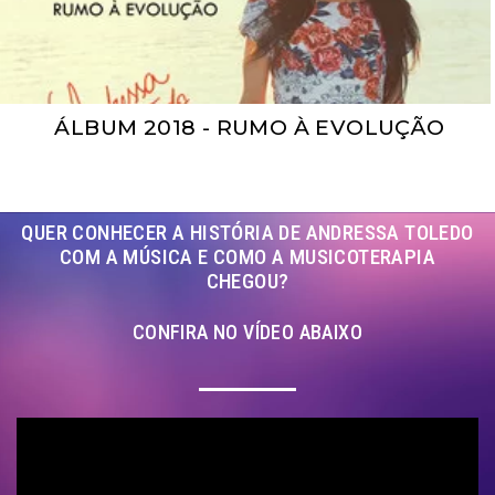
ÁLBUM 2021 - CANÇÃO SISTÊMICA
Integrando o Ser que Sou
ÁLBUM 2018 - RUMO À EVOLUÇÃO
ÁLBUM 2021 - CANÇÃO SISTÊMICA
Integrando o Ser que Sou
QUER CONHECER A HISTÓRIA DE ANDRESSA TOLEDO
COM A MÚSICA E COMO A MUSICOTERAPIA
CHEGOU?
CONFIRA NO VÍDEO ABAIXO